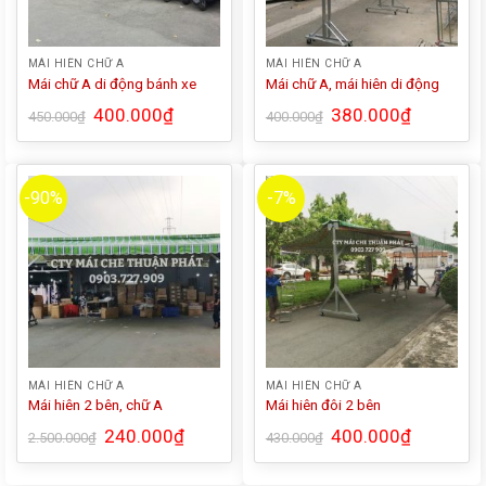
MÁI HIÊN CHỮ A
MÁI HIÊN CHỮ A
Mái chữ A di động bánh xe
Mái chữ A, mái hiên di động
400.000
₫
380.000
₫
450.000
₫
400.000
₫
-90%
-7%
MÁI HIÊN CHỮ A
MÁI HIÊN CHỮ A
Mái hiên 2 bên, chữ A
Mái hiên đôi 2 bên
240.000
₫
400.000
₫
2.500.000
₫
430.000
₫