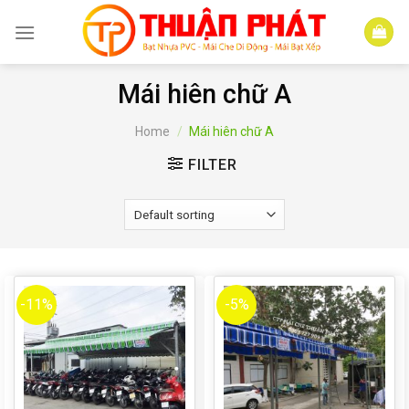
Skip
to
content
Mái hiên chữ A
Home
/
Mái hiên chữ A
FILTER
-11%
-5%