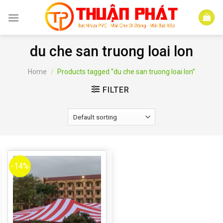
Skip
to
content
du che san truong loai lon
Home
/
Products tagged “du che san truong loai lon”
FILTER
-14%