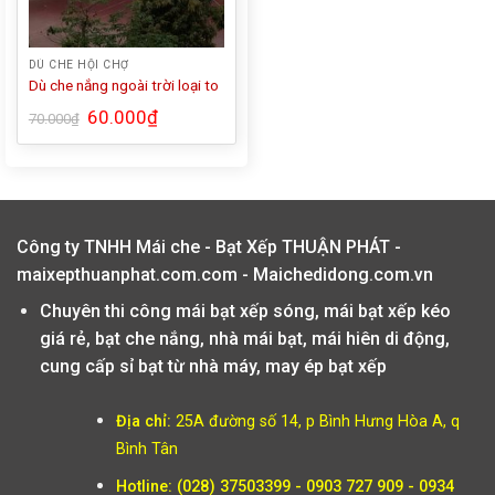
DÙ CHE HỘI CHỢ
Dù che nắng ngoài trời loại to
60.000
₫
70.000
₫
Công ty TNHH Mái che - Bạt Xếp THUẬN PHÁT -
maixepthuanphat.com.com - Maichedidong.com.vn
Chuyên thi công mái bạt xếp sóng, mái bạt xếp kéo
giá rẻ, bạt che nắng, nhà mái bạt, mái hiên di động,
cung cấp sỉ bạt từ nhà máy, may ép bạt xếp
Địa chỉ:
25A đường số 14, p Bình Hưng Hòa A, q
Bình Tân
Hotline: (028) 37503399 - 0903 727 909 - 0934