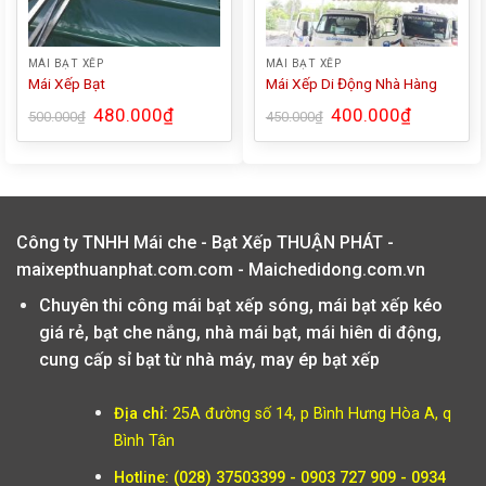
MÁI BẠT XẾP
MÁI BẠT XẾP
Mái Xếp Bạt
Mái Xếp Di Động Nhà Hàng
480.000
₫
400.000
₫
500.000
₫
450.000
₫
Công ty TNHH Mái che - Bạt Xếp THUẬN PHÁT -
maixepthuanphat.com.com - Maichedidong.com.vn
Chuyên thi công mái bạt xếp sóng, mái bạt xếp kéo
giá rẻ, bạt che nắng, nhà mái bạt, mái hiên di động,
cung cấp sỉ bạt từ nhà máy, may ép bạt xếp
Địa chỉ:
25A đường số 14, p Bình Hưng Hòa A, q
Bình Tân
Hotline: (028) 37503399 - 0903 727 909 - 0934