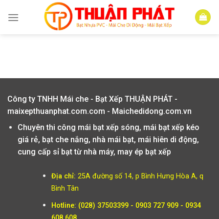
Skip
to
content
Công ty TNHH Mái che - Bạt Xếp THUẬN PHÁT -
maixepthuanphat.com.com - Maichedidong.com.vn
Chuyên thi công mái bạt xếp sóng, mái bạt xếp kéo
giá rẻ, bạt che nắng, nhà mái bạt, mái hiên di động,
cung cấp sỉ bạt từ nhà máy, may ép bạt xếp
Địa chỉ:
25A đường số 14, p Bình Hưng Hòa A, q
Bình Tân
Hotline: (028) 37503399 - 0903 727 909 - 0934
608 608